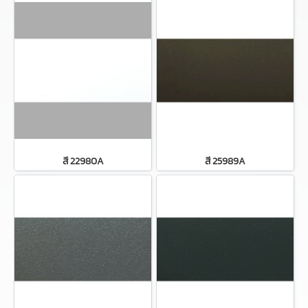
สี 22980A
สี 25989A