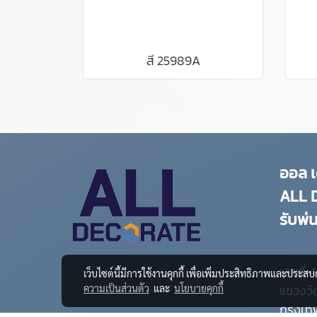
สี 25989A
ออล เ
ALL 
รับพ่น
เลขที่
เว็บไซต์นี้มีการใช้งานคุกกี้ เพื่อเพิ่มประสิทธิภาพและประส
แขวงวั
ความเป็นส่วนตัว
และ
นโยบายคุกกี้
กรุงเ