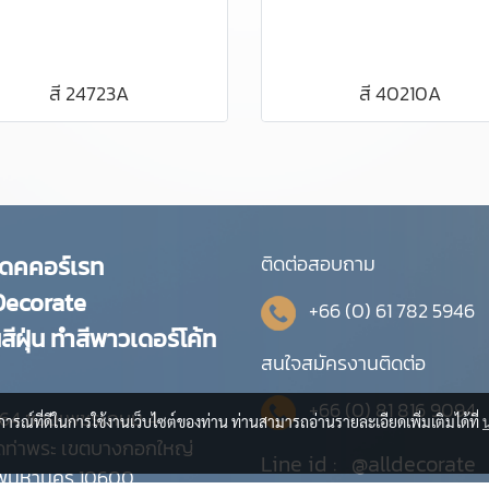
สี 24723A
สี 40210A
ดคคอร์เรท
ติดต่อสอบถาม
Decorate
+66 (0) 61 782 5946
สีฝุ่น ทำสีพาวเดอร์โค้ท
สนใจสมัครงานติดต่อ
+66 (0) 81 816 9094
 464 ซอยเพชรเกษม 4
บการณ์ที่ดีในการใช้งานเว็บไซต์ของท่าน ท่านสามารถอ่านรายละเอียดเพิ่มเติมได้ที่
ดท่าพระ เขตบางกอกใหญ่
Line id :
@alldecorate
ทพมหานคร 10600