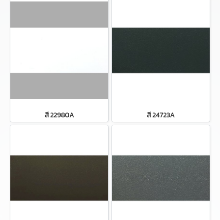
สี 22980A
สี 24723A