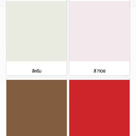
สีครีม
สี 7108