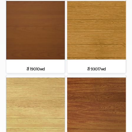
สี 19010wd
สี 93017wd