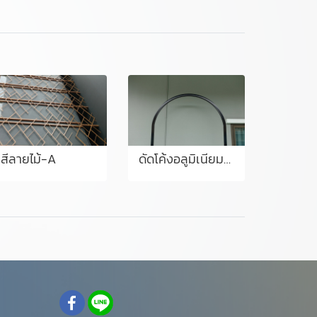
สีลายไม้-A
ดัดโค้งอลูมิเนียม/เหล็ก