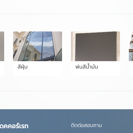
สีฝุ่น
พ่นสีน้ำมัน
ดคคอร์เรท
ติดต่อสอบถาม